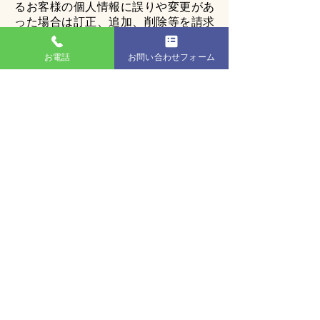
るお客様の個人情報に誤りや変更があ
った場合は訂正、追加、削除等を請求
することができます。
お電話
お問い合わせフォーム
４.記入項目の任意性について
必須項目以外の項目の記入は任意で
す。よろしければご記入をお願いしま
す。
５.お問い合わせ窓口
各種お問い合わせ、並びに個人情報の
開示・訂正・削除・利用停止・その他
ご不明な点につきましては以下からお
問い合わせください。
税理士法人安居会計事務所
滋賀県彦根市野良田町438-1
TEL.0749-43-2455／FAX.0749-43-
2521
税理士法人
安居会計事務所